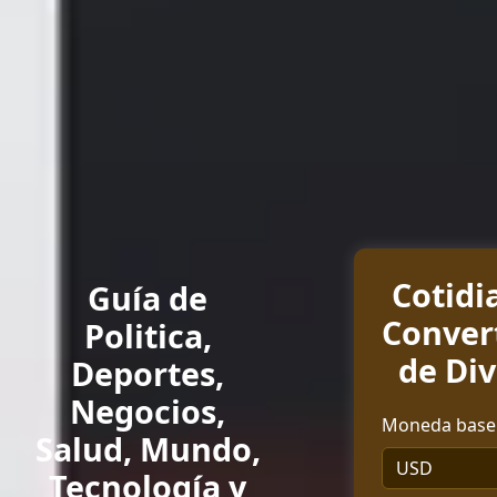
Cotidi
Guía de
Conver
Politica,
de Div
Deportes,
Negocios,
Moneda base 
Salud, Mundo,
Tecnología y