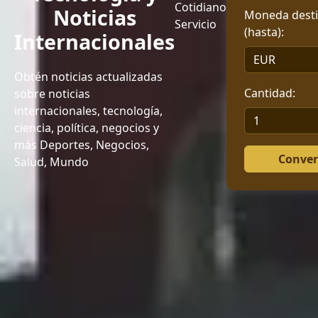
Cotidiano
Noticias
Moneda dest
Servicio
(hasta):
Internacionales
Obtén noticias actualizadas
Cantidad:
sobre noticias
internacionales, tecnología,
ciencia, política, negocios y
más
Deportes, Negocios,
Conver
Salud, Mundo