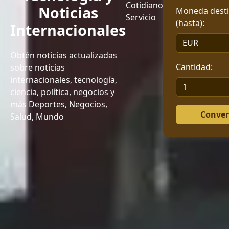
Cotidiano
Noticias
Moneda dest
Servicio
(hasta):
Internacionales
Obtén noticias actualizadas
Cantidad:
sobre noticias
internacionales, tecnología,
ciencia, política, negocios y
más
Deportes, Negocios,
Conver
Salud, Mundo